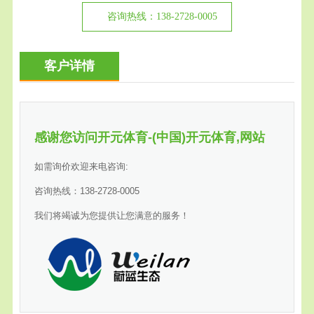
咨询热线：138-2728-0005
客户详情
感谢您访问开元体育-(中国)开元体育,网站
如需询价欢迎来电咨询:
咨询热线：138-2728-0005
我们将竭诚为您提供让您满意的服务！