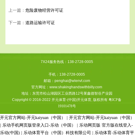
上一篇：
危险废物经营许可证
下一篇：
道路运输许可证
7X24服务热线：138-2728-0005
手机：138-2728-0005
邮箱：penghai@wlenvt.com
官方网址：www.shakinghandswithbilly.com
地址：东莞市松山湖园区工业西路12号莱鑫德智谷产业园
Copyright © 2016-2022 开元体育-(中国)开元体育, 版权所有
粤ICP备
19101478号
|
开元官方网站-开元kaiyuan（中国）
开元官方网站-开元kaiyuan（中国）
|
|
乐动手机网页版登录入口-乐动（中国）
乐动网页版·官方版在线登入-
|
|
乐动(中国)
乐动体育平台（中国）科技有限公司
乐动体育-乐动体育平