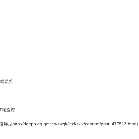
末端监控
末端监控
b.dg.gov.cn/zwgk/jczf/zxjk/content/post_477513.html