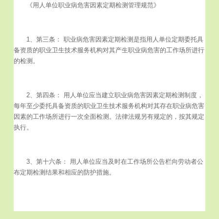
《用人单位职业病危害因素定期检测管理规范》
1、第三条： 职业病危害因素定期检测是指用人单位定期委托具
备资质的职业卫生技术服务机构对其产生职业病危害的工作场所进行
的检测。
2、第四条： 用人单位应当建立职业病危害因素定期检测制度，
每年至少委托具备资质的职业卫生技术服务机构对其存在职业病危害
因素的工作场所进行一次全面检测。法律法规另有规定的，按其规定
执行。
3、第十六条： 用人单位应当及时在工作场所公告栏向劳动者公
布定期检测结果和相应的防护措施。