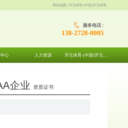
网站地图
开元体育-(中国)开元体育,
服务电话 :
138-2728-0005
闻中心
人力资源
开元体育-(中国)开元体育,
AA企业
资质证书