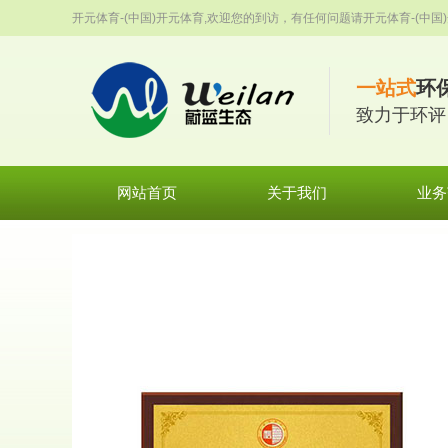
开元体育-(中国)开元体育,欢迎您的到访，有任何问题请开元体育-(中国)
一站式
环
致力于环评
网站首页
关于我们
业务