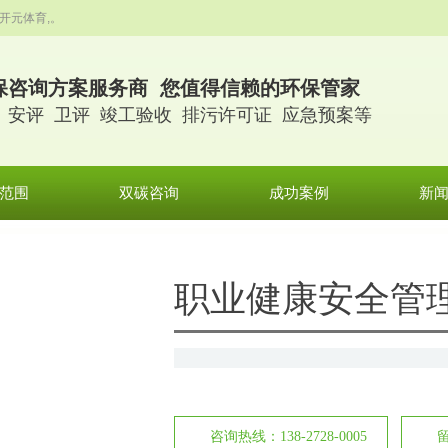
开元体育,。
保咨询方案服务商 您值得信赖的环保管家
 安评 卫评 竣工验收 排污许可证 应急预案等
范围
双碳咨询
成功案例
新
职业健康安全管
咨询热线：138-2728-0005